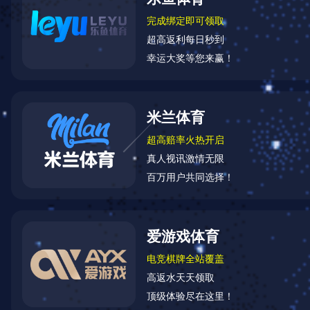
武什科维奇专
本文将围绕武什科维
来之际，武什科维奇
迷的热议。文章将从
以及未来发展的可能