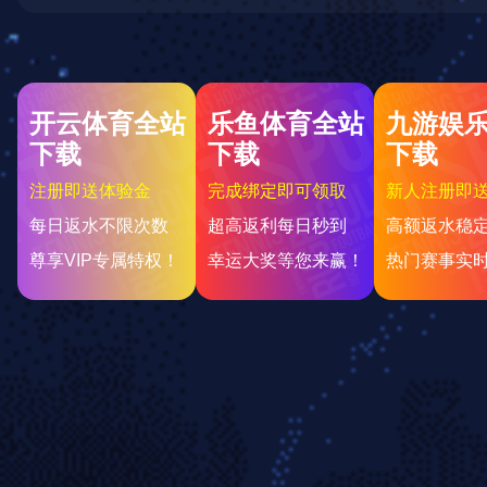
及其面临的挑战。
1、武什科
武什科维奇作为国家
比赛中，他不仅为球
神和战术意识，使得
在最近的一场国际友
局。这场比赛不仅展
赢得了更多球迷和媒
此外，武什科维奇在
的节奏。这种双重压
2、武什科
尽管武什科维奇在国