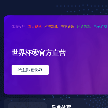
aoa入口官网
带您畅享
专业平台，数据精准，
高清直播
覆盖热
聚焦足球、篮球、电竞等赛事，
每日内
极速访问
下载APP