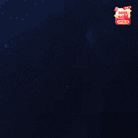
己的职业生涯，实现人
国家队与俱乐部之间的
定能够实现自我价值，
其他俱乐部，都能迎来
我们共同见证这一切！