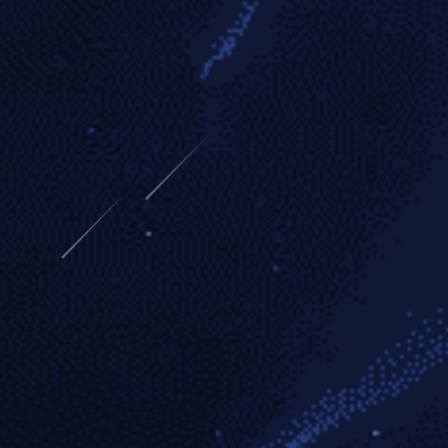
留的问题层出不穷。
注意力放回到自身表
很多分析师指出，随
奇未来去留的问题。
计划等。
与此同时，武什科维
队争光，在世界杯后
期能够创造历史性的
3、外界评
随着世界杯日益临近
前状态，不仅有望为
预测，如果他的表现