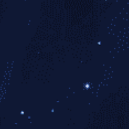
据悉，热刺管理层对于球员的发展方向尚未达成一致，而这也使
现上。
着转会市场逐渐升温，俱乐部可能会考虑对阵容进行调整，而这
虽然他的实力毋庸置疑，但球队是否会继续重用他，则取决于许
奇本人似乎也意识到了这种情况下所需做出的选择。他表示，希
再考虑个人职业生涯的发展。因此，他目前将所有精力都集中在
成就。
价与关注
，各大媒体和评论员纷纷开始关注武什科维奇的发展动态。他们
国家队做出重大贡献，还有可能吸引其他豪门俱乐部的目光。一
能够持续稳定，那么转会至更大平台并不是没有可能。