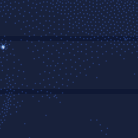
注国家队表现热刺未来去留将
2026-07-08 22:57
0 次阅读
首页
/
体育快讯
奇在国家队表现的专注以及他在热刺未来去留上的不确定性展开
作为球队的重要一员，对国家队的贡献备受关注，同时他的俱乐
四个方面进行详细分析：武什科维奇的国家队表现、他与热刺的
性。通过这些方面的探讨，读者可以更全面地了解这一球员在当