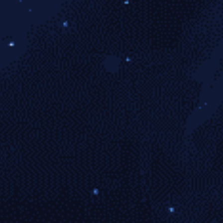
上一篇：
巴黎官方更新伤情帕乔努诺门德斯…
延伸阅读
1.
惊悚画面揭露范德彪骨头刺穿皮肤的真实瞬
2026-07-05
2.
重振利物浦球迷信心邮报建议斯洛特五大改
2026-06-23
3.
美记分析湖人季后赛未能见三大主力对决雷
2026-06-21
4.
阿玛德：世界杯首战胜利激励我们继续追逐