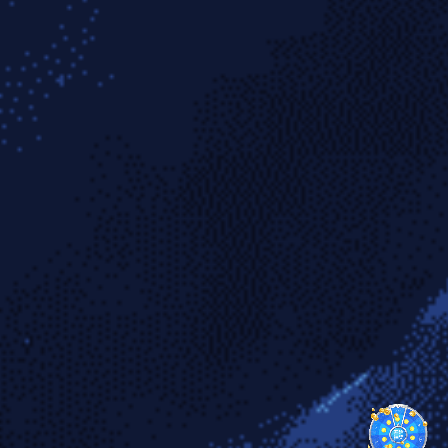
得武什科维奇不得不将
其中就包括对武什科维
多因素，包括其他引援
望能先全力以赴为国家
即将来临的大赛中，以
普遍认为，若能保持当
些知名体育评论员甚至