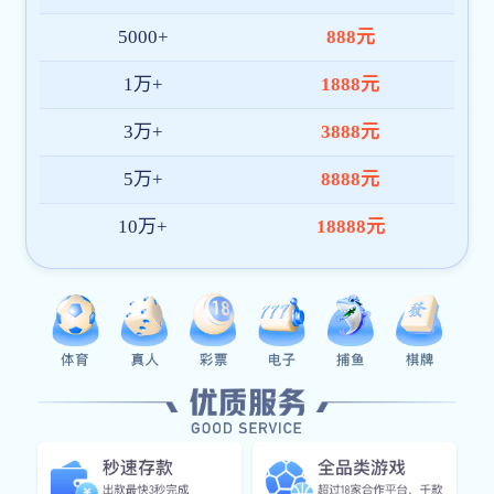
能带来的影响。
1、品牌价值提升
近年来，阿森纳不断加强自身品牌形象，通过多种渠
道提升其市场价值。无论是在社交媒体上的活跃度，
还是通过与知名企业的合作，阿森纳都努力打造一个
更具吸引力和影响力的品牌。这种品牌价值的提升直
接推动了俱乐部收入的增长。
此外，阿森纳还积极拓宽其国际市场，通过全球范围
内的推广活动吸引更多海外球迷。在亚洲、北美等地
区，他们开展了一系列营销活动，不仅增加了品牌曝
光率，还拉动了周边产品的销售，为俱乐部创造了可
观的经济效益。