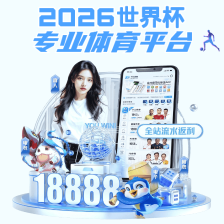
立即注册
aoa入口官网
带您畅享全球体
育盛事
专业平台，数据精准，
高清直播
覆盖热门体育项
目。
聚焦足球、篮球、电竞等赛事，
每日内容实时更
新
。
极速访问
下载APP